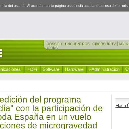
iencia del usuario. Al acceder a esta página usted está aceptando el uso de las mi
DOSSIER
ENCUENTROS
CIBERSUR TV
AGEN
BOOKS
nicaciones
I+D+i
Software
Hardware
i-Administración
Oc
 edición del programa
Flash Ú
ía" con la participación de
toda España en un vuelo
iciones de microgravedad