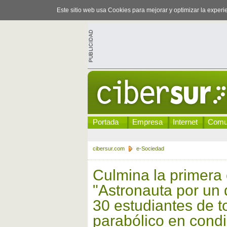
Este sitio web usa Cookies para mejorar y optimizar la exper
Portada
Empresa
Internet
Comu
cibersur.com
e-Sociedad
Culmina la primera
"Astronauta por un d
30 estudiantes de 
parabólico en cond