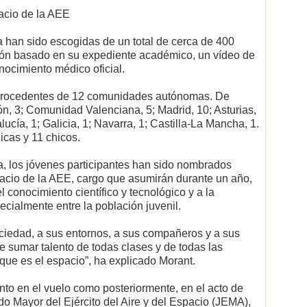
acio de la AEE
a han sido escogidas de un total de cerca de 400
ción basado en su expediente académico, un vídeo de
nocimiento médico oficial.
 procedentes de 12 comunidades autónomas. De
eón, 3; Comunidad Valenciana, 5; Madrid, 10; Asturias,
ucía, 1; Galicia, 1; Navarra, 1; Castilla-La Mancha, 1.
icas y 11 chicos.
, los jóvenes participantes han sido nombrados
cio de la AEE, cargo que asumirán durante un año,
del conocimiento científico y tecnológico y a la
ialmente entre la población juvenil.
ociedad, a sus entornos, a sus compañeros y a sus
 sumar talento de todas clases y de todas las
 que es el espacio”, ha explicado Morant.
anto en el vuelo como posteriormente, en el acto de
do Mayor del Ejército del Aire y del Espacio (JEMA),