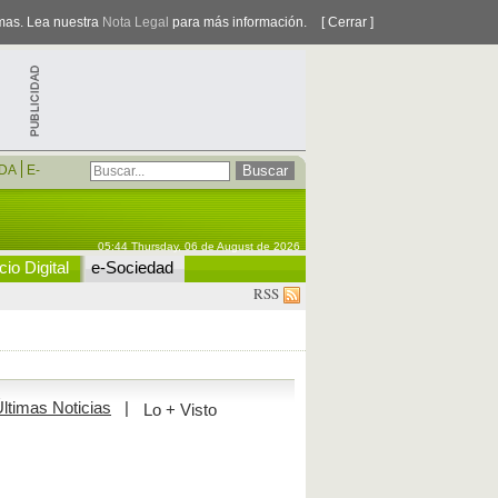
smas. Lea nuestra
Nota Legal
para más información.
[ Cerrar ]
DA
E-
05:44 Thursday, 06 de August de 2026
io Digital
e-Sociedad
RSS
ltimas Noticias
|
Lo + Visto