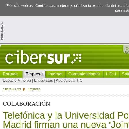
Este sitio web usa Cookies para mejorar y optimizar la experiencia del usuari
para más
D
B
Portada
Empresa
Internet
Comunicaciones
I+D+i
Sof
Espacio Minerva
|
Entrevistas
|
Audiovisual TIC
cibersur.com
Empresa
COLABORACIÓN
Telefónica y la Universidad Po
Madrid firman una nueva ‘Joi