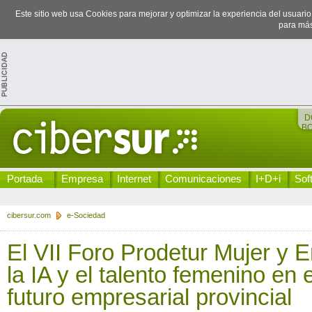
Este sitio web usa Cookies para mejorar y optimizar la experiencia del usuari
para más
D
B
Portada
Empresa
Internet
Comunicaciones
I+D+i
Sof
cibersur.com
e-Sociedad
El VII Foro Prodetur Mujer y 
la IA y el talento femenino en e
futuro empresarial provincial