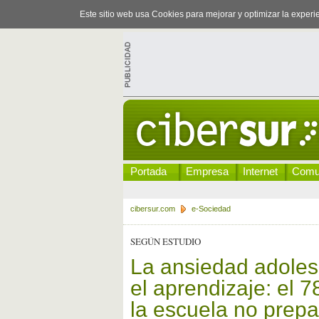
Este sitio web usa Cookies para mejorar y optimizar la exper
Portada
Empresa
Internet
Comu
cibersur.com
e-Sociedad
SEGÚN ESTUDIO
La ansiedad adolesc
el aprendizaje: el 
la escuela no prepa