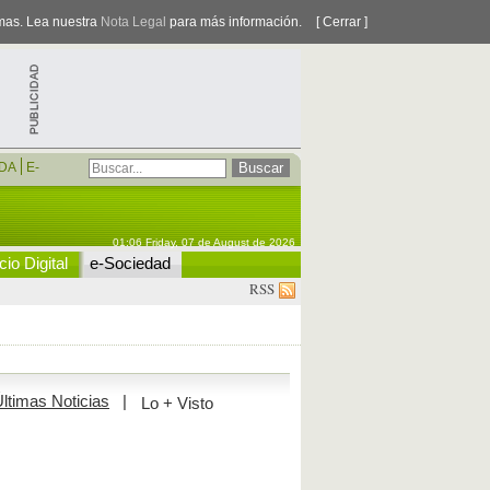
smas. Lea nuestra
Nota Legal
para más información.
[ Cerrar ]
DA
E-
01:06 Friday, 07 de August de 2026
io Digital
e-Sociedad
RSS
ltimas Noticias
|
Lo + Visto