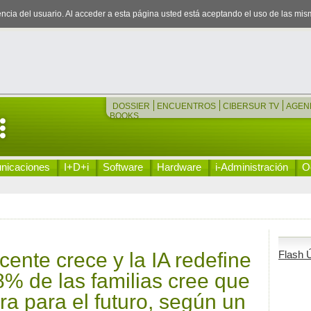
iencia del usuario. Al acceder a esta página usted está aceptando el uso de las mi
DOSSIER
ENCUENTROS
CIBERSUR TV
AGEN
BOOKS
nicaciones
I+D+i
Software
Hardware
i-Administración
Oc
ente crece y la IA redefine
Flash Ú
78% de las familias cree que
ra para el futuro, según un