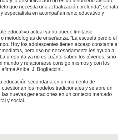
edad y la desmotivación no es un fenómeno aislado,
delo que necesita una actualización profunda”, señala
o y especialista en acompañamiento educativo y
ate educativo actual ya no puede limitarse
o metodologías de enseñanza. “La escuela perdió el
mpo. Hoy los adolescentes tienen acceso constante a
inmediatas, pero eso no necesariamente les ayuda a
o. La pregunta ya no es cuánto saben los jóvenes, sino
el mundo y relacionarse consigo mismos y con los
afirma Aníbal J. Bogliaccini.
a la educación secundaria en un momento de
e cuestionan los modelos tradicionales y se abre un
a las nuevas generaciones en un contexto marcado
al y social.