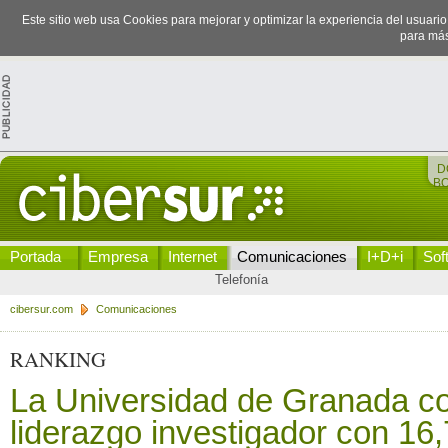
Este sitio web usa Cookies para mejorar y optimizar la experiencia del usuari
para más
D
B
Portada
Empresa
Internet
Comunicaciones
I+D+i
Sof
Telefonía
cibersur.com
Comunicaciones
RANKING
La Universidad de Granada co
liderazgo investigador con 16,