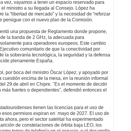
ra vez, vayamos a tener un espacio reservado para
el ministro a su llegada al Consejo. López ha
re la “libertad de mercado” y la necesidad de “reforzar
se persigue con el nuevo plan de la Comisión.
sentó una propuesta de Reglamento donde propone,
s de la banda de 2 GHz, la adecuada para
, solamente para operadores europeos. Este cambio
Ejecutivo comunitario de que la conectividad por
e la soberanía tecnológica, la seguridad y la defensa
incide plenamente España.
l, por boca del ministro Óscar López, y apoyado por
 cuestión encima de la mesa, en la reunión informal
el 29 de abril en Chipre. "Es el momento de decidir
 más fuertes o dependientes", defendió entonces el
adounidenses tienen las licencias para el uso de
ro esos permisos expiran en mayo de 2027. El uso de
a ahora, pero el sector satelital ha experimentado
arición de constelaciones de órbita baja LEO, los
omo torres de telefonía en el espacio, o el desarrollo