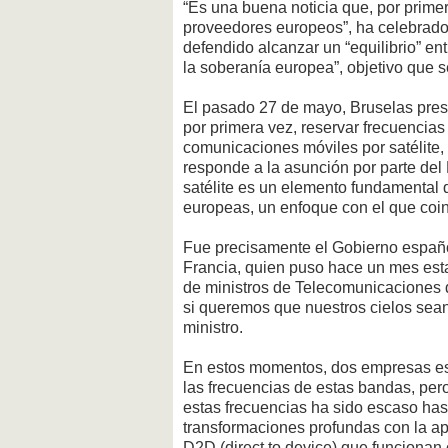
“Es una buena noticia que, por prime
proveedores europeos”, ha celebrado 
defendido alcanzar un “equilibrio” ent
la soberanía europea”, objetivo que 
El pasado 27 de mayo, Bruselas pre
por primera vez, reservar frecuencia
comunicaciones móviles por satélite
responde a la asunción por parte del 
satélite es un elemento fundamental d
europeas, un enfoque con el que co
Fue precisamente el Gobierno españo
Francia, quien puso hace un mes esta
de ministros de Telecomunicaciones d
si queremos que nuestros cielos sean
ministro.
En estos momentos, dos empresas est
las frecuencias de estas bandas, pe
estas frecuencias ha sido escaso hast
transformaciones profundas con la ap
D2D (direct to device) que funcionan c