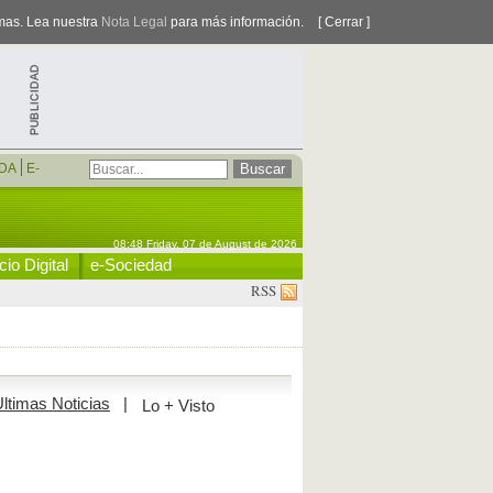
smas. Lea nuestra
Nota Legal
para más información.
[ Cerrar ]
DA
E-
08:48 Friday, 07 de August de 2026
io Digital
e-Sociedad
RSS
ltimas Noticias
|
Lo + Visto