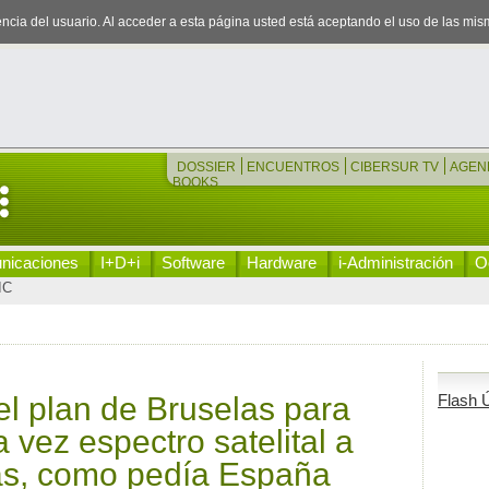
iencia del usuario. Al acceder a esta página usted está aceptando el uso de las mi
DOSSIER
ENCUENTROS
CIBERSUR TV
AGEN
BOOKS
nicaciones
I+D+i
Software
Hardware
i-Administración
Oc
IC
el plan de Bruselas para
Flash Ú
 vez espectro satelital a
s, como pedía España