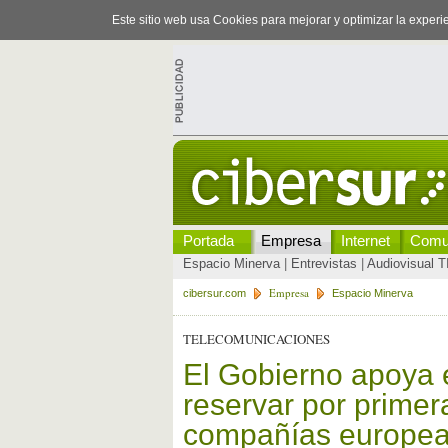
Este sitio web usa Cookies para mejorar y optimizar la exper
Portada
Empresa
Internet
Comu
Espacio Minerva
|
Entrevistas
|
Audiovisual T
Empresa
cibersur.com
Espacio Minerva
TELECOMUNICACIONES
El Gobierno apoya 
reservar por primera
compañías europea