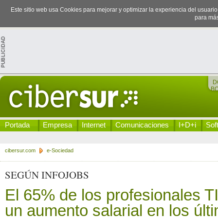
Este sitio web usa Cookies para mejorar y optimizar la experiencia del usuari
para más
D
B
Portada
Empresa
Internet
Comunicaciones
I+D+i
Sof
cibersur.com
e-Sociedad
SEGÚN INFOJOBS
El 65% de los profesionales T
un aumento salarial en los últ