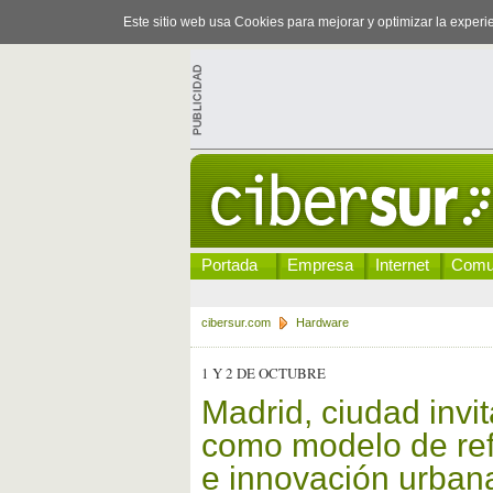
Este sitio web usa Cookies para mejorar y optimizar la exper
Portada
Empresa
Internet
Comu
cibersur.com
Hardware
1 Y 2 DE OCTUBRE
Madrid, ciudad invi
como modelo de ref
e innovación urban