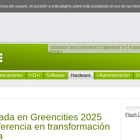
iencia del usuario. Al acceder a esta página usted está aceptando el uso de las mi
DOSSIER
ENCUENTROS
CIBERSUR TV
AGEN
BOOKS
nicaciones
I+D+i
Software
Hardware
i-Administración
Oc
tada en Greencities 2025
Flash Ú
erencia en transformación
a