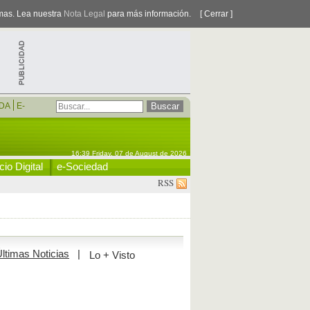
smas. Lea nuestra
Nota Legal
para más información.
[ Cerrar ]
DA
E-
16:39 Friday, 07 de August de 2026
io Digital
e-Sociedad
RSS
ltimas Noticias
|
Lo + Visto