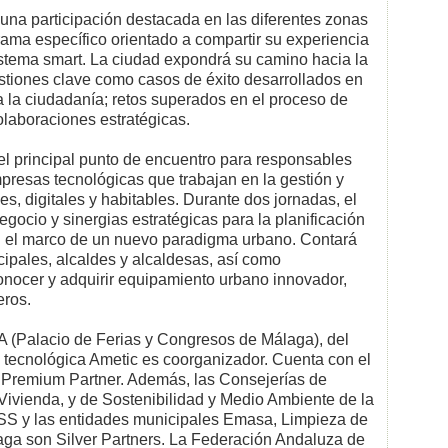
una participación destacada en las diferentes zonas
rama específico orientado a compartir su experiencia
istema smart. La ciudad expondrá su camino hacia la
stiones clave como casos de éxito desarrollados en
 a la ciudadanía; retos superados en el proceso de
olaboraciones estratégicas.
l principal punto de encuentro para responsables
presas tecnológicas que trabajan en la gestión y
les, digitales y habitables. Durante dos jornadas, el
gocio y sinergias estratégicas para la planificación
en el marco de un nuevo paradigma urbano. Contará
cipales, alcaldes y alcaldesas, así como
conocer y adquirir equipamiento urbano innovador,
eros.
 (Palacio de Ferias y Congresos de Málaga), del
 tecnológica Ametic es coorganizador. Cuenta con el
Premium Partner. Además, las Consejerías de
y Vivienda, y de Sostenibilidad y Medio Ambiente de la
SS y las entidades municipales Emasa, Limpieza de
ga son Silver Partners. La Federación Andaluza de