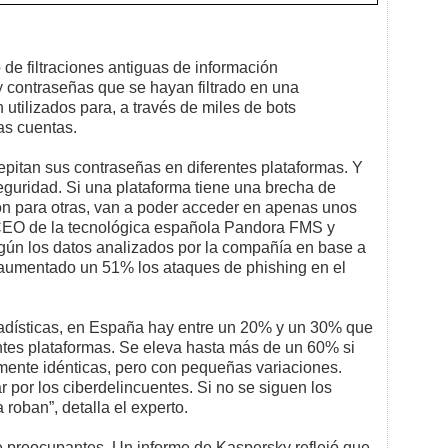
 de filtraciones antiguas de información
 contraseñas que se hayan filtrado en una
utilizados para, a través de miles de bots
as cuentas.
epitan sus contraseñas en diferentes plataformas. Y
guridad. Si una plataforma tiene una brecha de
ón para otras, van a poder acceder en apenas unos
CEO de la tecnológica española Pandora FMS y
egún los datos analizados por la compañía en base a
aumentado un 51% los ataques de phishing en el
adísticas, en España hay entre un 20% y un 30% que
entes plataformas. Se eleva hasta más de un 60% si
mente idénticas, pero con pequeñas variaciones.
 por los ciberdelincuentes. Si no se siguen los
roban”, detalla el experto.
e preocupantes. Un informe de Kaspersky reflejó que