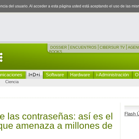
iencia del usuario. Al acceder a esta página usted está aceptando el uso de las mi
DOSSIER
ENCUENTROS
CIBERSUR TV
AGEN
BOOKS
nicaciones
I+D+i
Software
Hardware
i-Administración
Oc
Ciencia
 las contraseñas: así es el
Flash Ú
g’ que amenaza a millones de