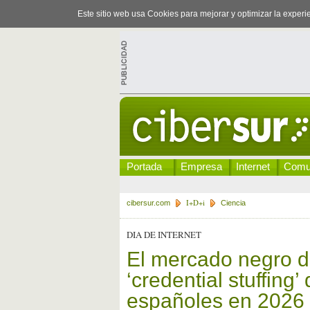
Este sitio web usa Cookies para mejorar y optimizar la exper
Portada
Empresa
Internet
Comu
I+D+i
cibersur.com
Ciencia
DIA DE INTERNET
El mercado negro de
‘credential stuffin
españoles en 2026