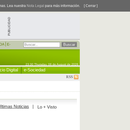
smas. Lea nuestra
Nota Legal
para más información.
[ Cerrar ]
DA
E-
23:30 Thursday, 06 de August de 2026
io Digital
e-Sociedad
RSS
ltimas Noticias
|
Lo + Visto