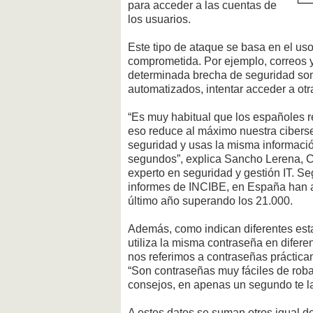
para acceder a las cuentas de
los usuarios.
Este tipo de ataque se basa en el uso
comprometida. Por ejemplo, correos y
determinada brecha de seguridad son 
automatizados, intentar acceder a otr
“Es muy habitual que los españoles r
eso reduce al máximo nuestra ciberse
seguridad y usas la misma informaci
segundos”, explica Sancho Lerena, 
experto en seguridad y gestión IT. S
informes de INCIBE, en España han 
último año superando los 21.000.
Además, como indican diferentes est
utiliza la misma contraseña en difer
nos referimos a contraseñas práctica
“Son contraseñas muy fáciles de robar
consejos, en apenas un segundo te la 
A estos datos se suman otros igual d