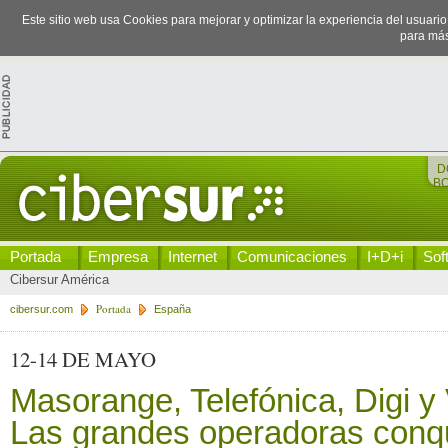
Este sitio web usa Cookies para mejorar y optimizar la experiencia del usuari
para más
D
B
Portada
Empresa
Internet
Comunicaciones
I+D+i
Sof
Cibersur América
Portada
cibersur.com
España
12-14 DE MAYO
Masorange, Telefónica, Digi y
Las grandes operadoras conqu