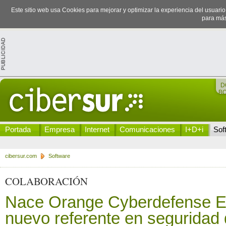
Este sitio web usa Cookies para mejorar y optimizar la experiencia del usuari
para más
D
B
Portada
Empresa
Internet
Comunicaciones
I+D+i
Sof
cibersur.com
Software
COLABORACIÓN
Nace Orange Cyberdefense E
nuevo referente en seguridad d