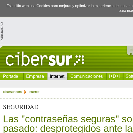
Este sitio web usa Cookies para mejorar y optimizar la experiencia del usuari
para más
D
B
Portada
Empresa
Internet
Comunicaciones
I+D+i
Sof
cibersur.com
Internet
SEGURIDAD
Las "contraseñas seguras" so
pasado: desprotegidos ante la 