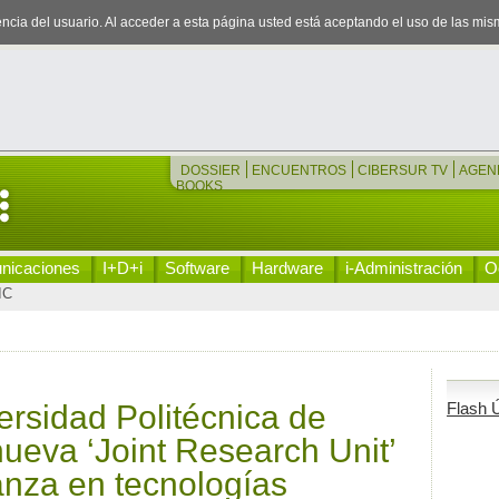
iencia del usuario. Al acceder a esta página usted está aceptando el uso de las mi
DOSSIER
ENCUENTROS
CIBERSUR TV
AGEN
BOOKS
nicaciones
I+D+i
Software
Hardware
i-Administración
Oc
IC
versidad Politécnica de
Flash Ú
ueva ‘Joint Research Unit’
ianza en tecnologías