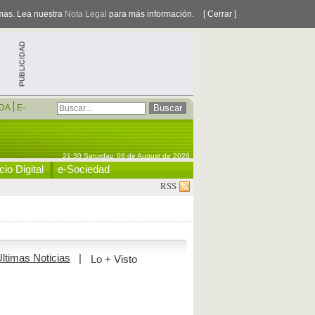
smas. Lea nuestra
Nota Legal
para más información.
[ Cerrar ]
DA
E-
21:30 Saturday, 08 de August de 2026
io Digital
e-Sociedad
RSS
ltimas Noticias
|
Lo + Visto