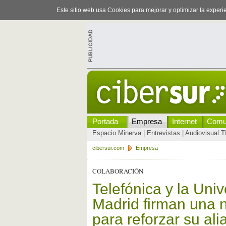
Este sitio web usa Cookies para mejorar y optimizar la exper
Portada
Empresa
Internet
Comu
Espacio Minerva
|
Entrevistas
|
Audiovisual T
cibersur.com
Empresa
COLABORACIÓN
Telefónica y la Uni
Madrid firman una n
para reforzar su al