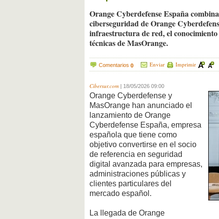
Orange Cyberdefense España combinará 
ciberseguridad de Orange Cyberdefense co
infraestructura de red, el conocimiento
técnicas de MasOrange.
Enviar
Imprimir
Comentarios
0
Cibersur.com
|
18/05/2026 09:00
Orange Cyberdefense y
MasOrange han anunciado el
lanzamiento de Orange
Cyberdefense España, empresa
española que tiene como
objetivo convertirse en el socio
de referencia en seguridad
digital avanzada para empresas,
administraciones públicas y
clientes particulares del
mercado español.
La llegada de Orange