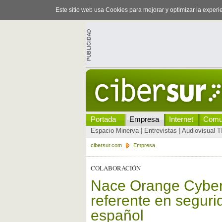
Este sitio web usa Cookies para mejorar y optimizar la exper
Portada
Empresa
Internet
Comu
Espacio Minerva
|
Entrevistas
|
Audiovisual T
cibersur.com
Empresa
COLABORACIÓN
Nace Orange Cyber
referente en seguri
español