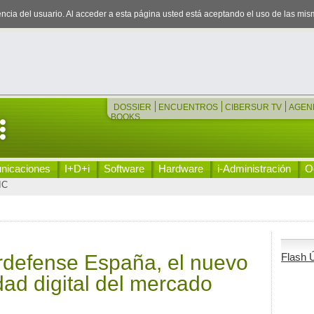
iencia del usuario. Al acceder a esta página usted está aceptando el uso de las mi
DOSSIER
ENCUENTROS
CIBERSUR TV
AGEN
BOOKS
nicaciones
I+D+i
Software
Hardware
i-Administración
Oc
IC
defense España, el nuevo
Flash Ú
dad digital del mercado