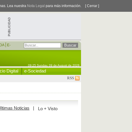
smas. Lea nuestra
Nota Legal
para más información.
[ Cerrar ]
DA
E-
09:25 Sunday, 09 de August de 2026
io Digital
e-Sociedad
RSS
ltimas Noticias
|
Lo + Visto