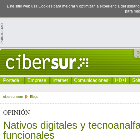
Este sitio web usa Cookies para mejorar y optimizar la experiencia del usuari
para más
D
B
Portada
Empresa
Internet
Comunicaciones
I+D+i
Sof
cibersur.com
Blogs
OPINIÓN
Nativos digitales y tecnoanalf
funcionales