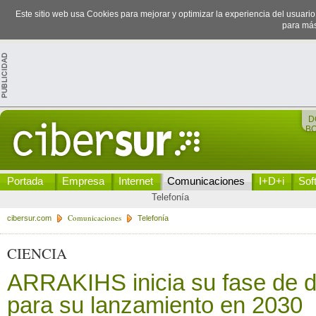
Este sitio web usa Cookies para mejorar y optimizar la experiencia del usuari
para más
D
B
Portada
Empresa
Internet
Comunicaciones
I+D+i
Sof
Telefonía
Comunicaciones
cibersur.com
Telefonía
CIENCIA
ARRAKIHS inicia su fase de d
para su lanzamiento en 2030