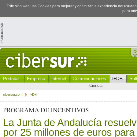
Este sitio web usa Cookies para mejorar y optimizar la experiencia del usuari
para más
D
B
Portada
Empresa
Internet
Comunicaciones
I+D+i
Sof
Ciencia
cibersur.com
I+D+i
PROGRAMA DE INCENTIVOS
La Junta de Andalucía resuel
por 25 millones de euros para