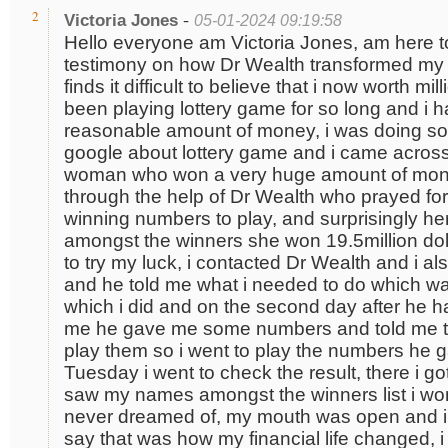
-
2
Victoria Jones
05-01-2024 09:19:58
Hello everyone am Victoria Jones, am here t
testimony on how Dr Wealth transformed my life 
finds it difficult to believe that i now worth mil
been playing lottery game for so long and i 
reasonable amount of money, i was doing s
google about lottery game and i came across
woman who won a very huge amount of mone
through the help of Dr Wealth who prayed fo
winning numbers to play, and surprisingly h
amongst the winners she won 19.5million doll
to try my luck, i contacted Dr Wealth and i al
and he told me what i needed to do which wa
which i did and on the second day after he 
me he gave me some numbers and told me th
play them so i went to play the numbers he
Tuesday i went to check the result, there i got
saw my names amongst the winners list i wo
never dreamed of, my mouth was open and i 
say that was how my financial life changed, i 