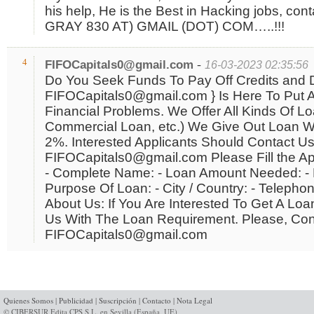
his help, He is the Best in Hacking jobs, co
GRAY 830 AT) GMAIL (DOT) COM…..!!!
-
4
FIFOCapitals0@gmail.com
16-03-2023 02:35:56
Do You Seek Funds To Pay Off Credits and 
FIFOCapitals0@gmail.com } Is Here To Put A
Financial Problems. We Offer All Kinds Of L
Commercial Loan, etc.) We Give Out Loan Wi
2%. Interested Applicants Should Contact Us
FIFOCapitals0@gmail.com Please Fill the Ap
- Complete Name: - Loan Amount Needed: - L
Purpose Of Loan: - City / Country: - Telepho
About Us: If You Are Interested To Get A Loa
Us With The Loan Requirement. Please, Cont
FIFOCapitals0@gmail.com
Quienes Somos
|
Publicidad
|
Suscripción
|
Contacto
|
Nota Legal
© CIBERSUR Edita CPS S.L. en Sevilla (España, UE)