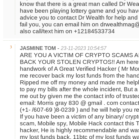
know that there is a great man called Dr Wea
have been playing lottery game and you have 
advice you to contact Dr Wealth for help and 
fail you, you can email him on drwealthmag
also call/text him on +12184533734
-
3
JASMINE TOM
23-11-2023 10:54:57
ARE YOU A VICTIM OF CRYPTO SCAMS 
BACK YOUR STOLEN CRYPTOS!! Am here to 
handwork of A Great Verified Hacker ( Mr Mo
me recover back my lost funds from the ha
Ripped me off my money and made me helples
to pay my bills after the whole incident, But 
me out by given me the contact info of trust
email: Morris gray 830 @ gmail . com contact
(+1- /607-69 )8-0239 ) and he will help you r
If you have been a victim of any binary/ cryp
scam, Mobile spy, Mobile Hack contact this T
hacker, He is highly recommendable and was e
my lost funds back, 11btc of my lost funds w