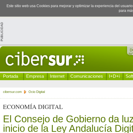
Este sitio web usa Cookies para mejorar y optimizar la experiencia del usuari
para más
D
B
Portada
Empresa
Internet
Comunicaciones
I+D+i
Sof
cibersur.com
Ocio Digital
ECONOMÍA DIGITAL
El Consejo de Gobierno da luz
inicio de la Ley Andalucía Digi