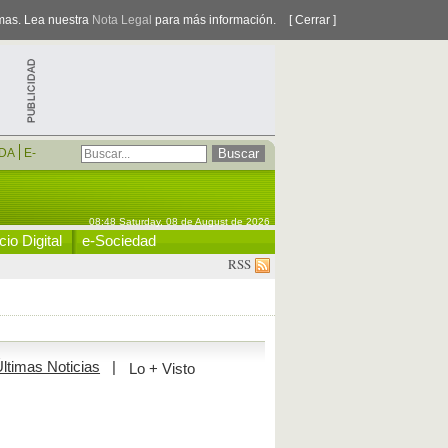
smas. Lea nuestra
Nota Legal
para más información.
[ Cerrar ]
DA
E-
08:48 Saturday, 08 de August de 2026
io Digital
e-Sociedad
RSS
ltimas Noticias
|
Lo + Visto