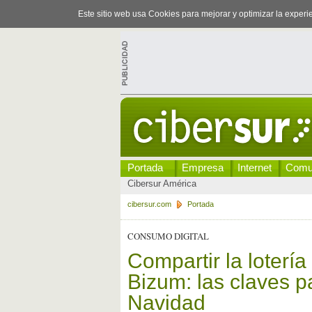
Este sitio web usa Cookies para mejorar y optimizar la exper
Portada
Empresa
Internet
Comu
Cibersur América
cibersur.com
Portada
CONSUMO DIGITAL
Compartir la loterí
Bizum: las claves p
Navidad