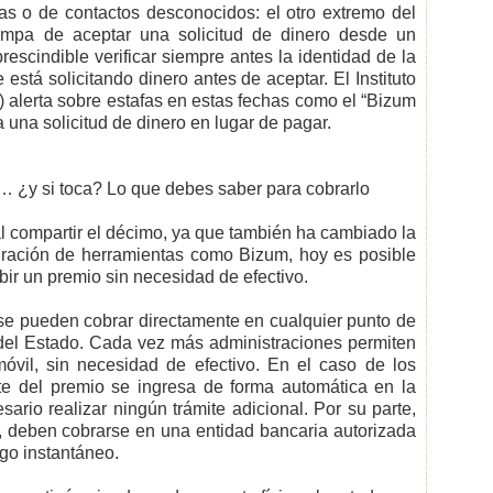
 o de contactos desconocidos: el otro extremo del
rampa de aceptar una solicitud de dinero desde un
escindible verificar siempre antes la identidad de la
stá solicitando dinero antes de aceptar. El Instituto
 alerta sobre estafas en estas fechas como el “Bizum
a una solicitud de dinero en lugar de pagar.
… ¿y si toca? Lo que debes saber para cobrarlo
al compartir el décimo, ya que también ha cambiado la
egración de herramientas como Bizum, hoy es posible
cibir un premio sin necesidad de efectivo.
 se pueden cobrar directamente en cualquier punto de
s del Estado. Cada vez más administraciones permiten
móvil, sin necesidad de efectivo. En el caso de los
te del premio se ingresa de forma automática en la
ario realizar ningún trámite adicional. Por su parte,
, deben cobrarse en una entidad bancaria autorizada
go instantáneo.