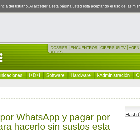
iencia del usuario. Al acceder a esta página usted está aceptando el uso de las mi
DOSSIER
ENCUENTROS
CIBERSUR TV
AGEN
BOOKS
nicaciones
I+D+i
Software
Hardware
i-Administración
Oc
a por WhatsApp y pagar por
Flash Ú
ara hacerlo sin sustos esta