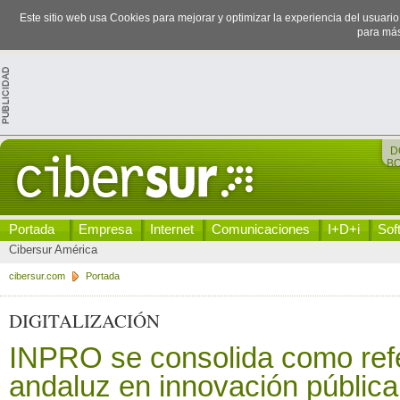
Este sitio web usa Cookies para mejorar y optimizar la experiencia del usuari
para más
D
B
Portada
Empresa
Internet
Comunicaciones
I+D+i
Sof
Cibersur América
cibersur.com
Portada
DIGITALIZACIÓN
INPRO se consolida como ref
andaluz en innovación pública