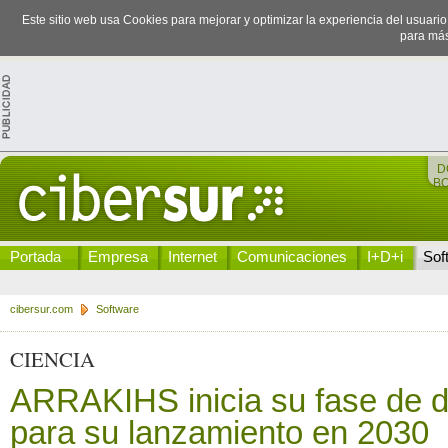
Este sitio web usa Cookies para mejorar y optimizar la experiencia del usuari
para más
D
B
Portada
Empresa
Internet
Comunicaciones
I+D+i
Sof
cibersur.com
Software
CIENCIA
ARRAKIHS inicia su fase de d
para su lanzamiento en 2030