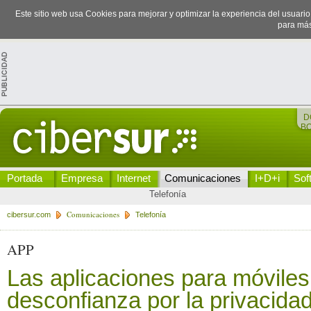
Este sitio web usa Cookies para mejorar y optimizar la experiencia del usuari
para más
D
B
Portada
Empresa
Internet
Comunicaciones
I+D+i
Sof
Telefonía
Comunicaciones
cibersur.com
Telefonía
APP
Las aplicaciones para móvile
desconfianza por la privacida