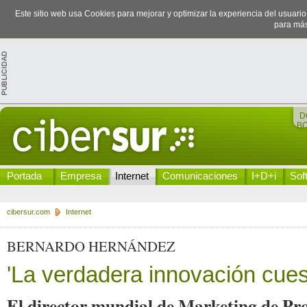
Este sitio web usa Cookies para mejorar y optimizar la experiencia del usuari
para más
D
B
Portada
Empresa
Internet
Comunicaciones
I+D+i
Sof
cibersur.com
Internet
BERNARDO HERNÁNDEZ
'La verdadera innovación cues
El director mundial de Marketing de Pr