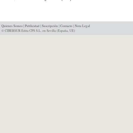
Quienes Somos
|
Publicidad
|
Suscripción
|
Contacto
|
Nota Legal
© CIBERSUR Edita CPS S.L. en Sevilla (España, UE)