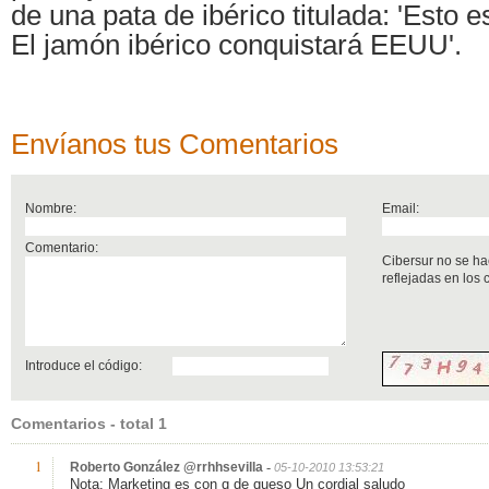
de una pata de ibérico titulada: 'Esto es
El jamón ibérico conquistará EEUU'.
Envíanos tus Comentarios
Nombre:
Email:
Comentario:
Cibersur no se ha
reflejadas en los
Introduce el código:
Comentarios - total 1
1
-
Roberto González @rrhhsevilla
05-10-2010 13:53:21
Nota: Marketing es con q de queso Un cordial saludo