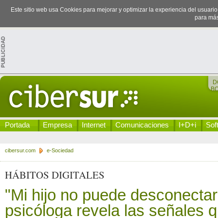
Este sitio web usa Cookies para mejorar y optimizar la experiencia del usuari
para más
D
B
Portada
Empresa
Internet
Comunicaciones
I+D+i
Sof
cibersur.com
e-Sociedad
HÁBITOS DIGITALES
"Mi hijo no puede desconectar
psicóloga revela las señales q