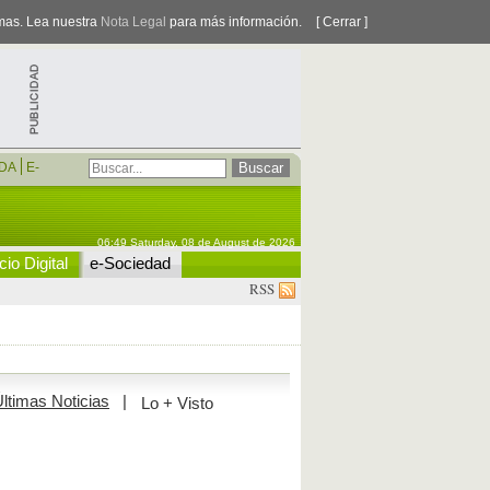
smas. Lea nuestra
Nota Legal
para más información.
[ Cerrar ]
DA
E-
06:49 Saturday, 08 de August de 2026
io Digital
e-Sociedad
RSS
ltimas Noticias
|
Lo + Visto