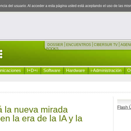
iencia del usuario. Al acceder a esta página usted está aceptando el uso de las mi
DOSSIER
ENCUENTROS
CIBERSUR TV
AGEN
BOOKS
nicaciones
I+D+i
Software
Hardware
i-Administración
Oc
 la nueva mirada
Flash Ú
en la era de la IA y la