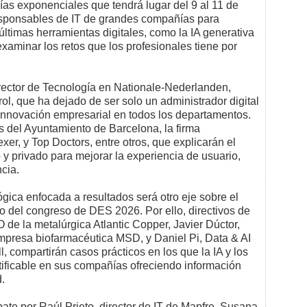
ías exponenciales que tendrá lugar del 9 al 11 de
responsables de IT de grandes compañías para
últimas herramientas digitales, como la IA generativa
 examinar los retos que los profesionales tiene por
rector de Tecnología en Nationale-Nederlanden,
rol, que ha dejado de ser solo un administrador digital
innovación empresarial en todos los departamentos.
s del Ayuntamiento de Barcelona, la firma
xer, y Top Doctors, entre otros, que explicarán el
 y privado para mejorar la experiencia de usuario,
ncia.
gica enfocada a resultados será otro eje sobre el
o del congreso de DES 2026. Por ello, directivos de
de la metalúrgica Atlantic Copper, Javier Dúctor,
mpresa biofarmacéutica MSD, y Daniel Pi, Data & AI
l, compartirán casos prácticos en los que la IA y los
ificable en sus compañías ofreciendo información
d.
ate por Raúl Prieto, director de IT de Mapfre, Susana