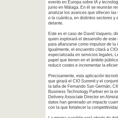
evento en Europa sobre IA y tecnolog
junio en Málaga. En él se reunirán 
analizar los avances que ofrecen las 
o la cuántica, en distintos sectores y
delante.
Este es el caso de David Vaquero, di
quien explorará el desarrollo de este 
para afianzarse como impulsor de la 
Igualmente, el encuentro citará a CIO
especializada en servicios legales, Le
papel que tienen en el ámbito público
reducir costes e incrementar la eficie
Precisamente, esta aplicación tecnoló
que girará el CIO Summit y el conjunt
la talla de Fernando San Germán, CIO 
Business Technology Partner en la e
Delivery Associate Director en Almiral
datos han generado un impacto cuant
con la que fortalecer la competitivida
La misma cuestión será objeto de deb