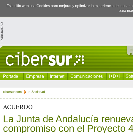
Este sitio web usa Cookies para mejorar y optimizar la experiencia del usuari
para más
D
B
Portada
Empresa
Internet
Comunicaciones
I+D+i
Sof
cibersur.com
e-Sociedad
ACUERDO
La Junta de Andalucía renuev
compromiso con el Proyecto 