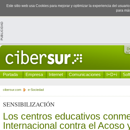
Este sitio web usa Cookies para mejorar y optimizar la experiencia del usuari
para más
D
B
Portada
Empresa
Internet
Comunicaciones
I+D+i
Sof
cibersur.com
e-Sociedad
SENSIBILIZACIÓN
Los centros educativos conm
Internacional contra el Acoso y