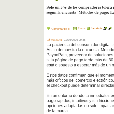
Solo un 5% de los compradores tolera 
según la encuesta ‘Métodos de pago: La
Enviar
Imprimir
Comentarios
0
Cibersur.com
|
12/05/2026 09:35
La paciencia del consumidor digital ti
Así lo demuestra la encuesta ‘Métodos
PaynoPain, proveedor de soluciones 
si la página de pago tarda más de 3
está dispuesto a esperar más de un m
Estos datos confirman que el moment
más críticos del comercio electrónico.
el checkout puede determinar directa
En un entorno donde la inmediatez e
pago rápidos, intuitivos y sin friccio
opciones adaptadas no solo impactan 
de la marca.