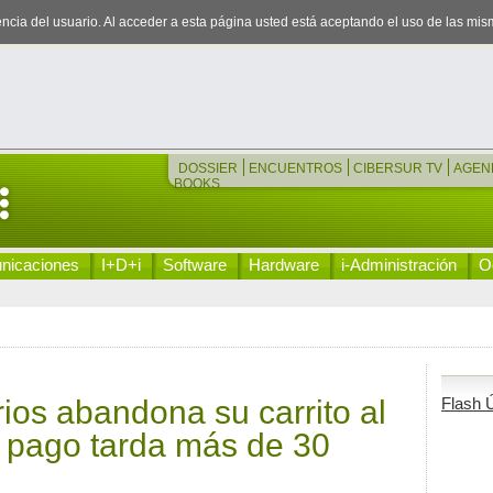
iencia del usuario. Al acceder a esta página usted está aceptando el uso de las mi
DOSSIER
ENCUENTROS
CIBERSUR TV
AGEN
BOOKS
nicaciones
I+D+i
Software
Hardware
i-Administración
Oc
ios abandona su carrito al
Flash Ú
l pago tarda más de 30