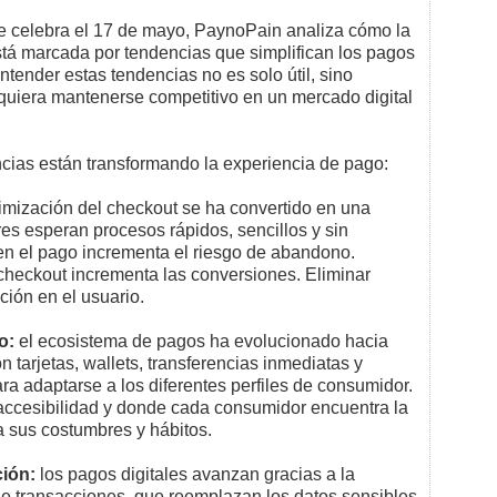
se celebra el 17 de mayo, PaynoPain analiza cómo la
stá marcada por tendencias que simplifican los pagos
Entender estas tendencias no es solo útil, sino
quiera mantenerse competitivo en un mercado digital
ncias están transformando la experiencia de pago:
imización del checkout se ha convertido en una
es esperan procesos rápidos, sencillos y sin
en el pago incrementa el riesgo de abandono.
 checkout incrementa las conversiones. Eliminar
ción en el usuario.
o:
el ecosistema de pagos ha evolucionado hacia
tarjetas, wallets, transferencias inmediatas y
a adaptarse a los diferentes perfiles de consumidor.
a accesibilidad y donde cada consumidor encuentra la
 sus costumbres y hábitos.
ión:
los pagos digitales avanzan gracias a la
 de transacciones, que reemplazan los datos sensibles