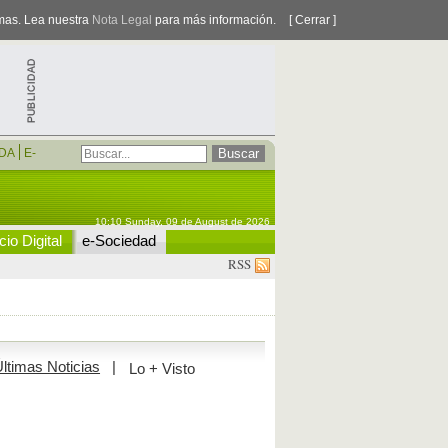
smas. Lea nuestra
Nota Legal
para más información.
[ Cerrar ]
DA
E-
10:10 Sunday, 09 de August de 2026
io Digital
e-Sociedad
RSS
ltimas Noticias
|
Lo + Visto