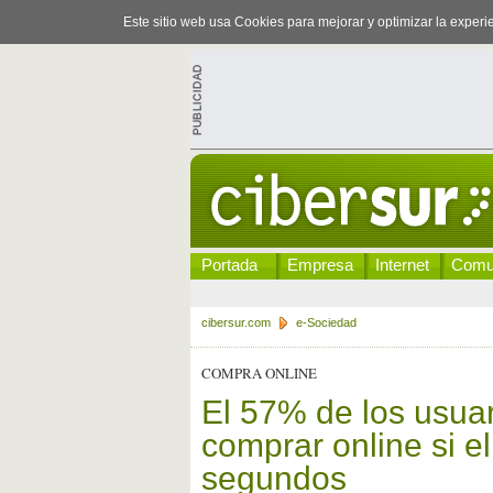
Este sitio web usa Cookies para mejorar y optimizar la exper
Portada
Empresa
Internet
Comu
cibersur.com
e-Sociedad
COMPRA ONLINE
El 57% de los usuar
comprar online si e
segundos