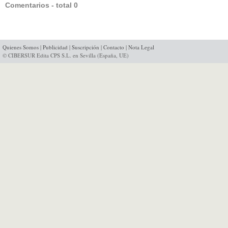
Comentarios - total 0
Quienes Somos
|
Publicidad
|
Suscripción
|
Contacto
|
Nota Legal
© CIBERSUR Edita CPS S.L. en Sevilla (España, UE)