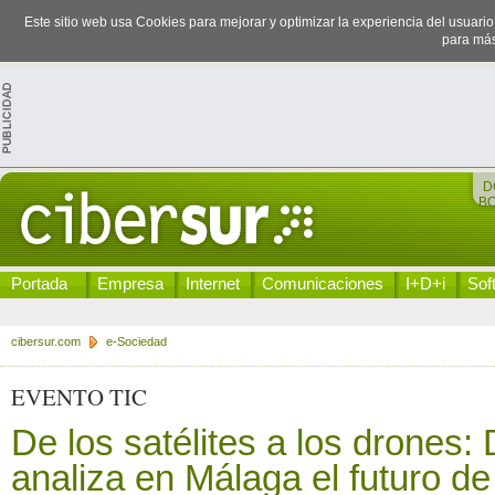
Este sitio web usa Cookies para mejorar y optimizar la experiencia del usuari
para más
D
B
Portada
Empresa
Internet
Comunicaciones
I+D+i
Sof
cibersur.com
e-Sociedad
EVENTO TIC
De los satélites a los drones
analiza en Málaga el futuro de