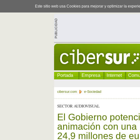
Este sitio web usa Cookies para mejorar y optimizar la exper
Portada
Empresa
Internet
Comu
cibersur.com
e-Sociedad
SECTOR AUDIOVISUAL
El Gobierno potencia
animación con una i
24,9 millones de e