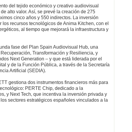
miento del tejido económico y creativo audiovisual
 alto valor. Así, se prevé la creación de 275
óximos cinco años y 550 indirectos. La inversión
r los recursos tecnológicos de Anima Kitchen, con el
rgéticos, al tiempo que mejorará la infraestructura y
unda fase del Plan Spain Audiovisual Hub, una
e Recuperación, Transformación y Resiliencia, y
ndos Next Generation – y que está liderada por el
tal y de la Función Pública, a través de la Secretaría
cia Artificial (SEDIA).
ETT gestiona dos instrumentos financieros más para
 tecnológico: PERTE Chip, dedicado a la
s, y Next Tech, que incentiva la inversión privada y
 los sectores estratégicos españoles vinculados a la