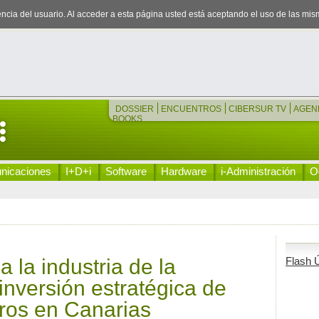
iencia del usuario. Al acceder a esta página usted está aceptando el uso de las mi
DOSSIER
ENCUENTROS
CIBERSUR TV
AGEN
BOOKS
nicaciones
I+D+i
Software
Hardware
i-Administración
Oc
 la industria de la
Flash Ú
nversión estratégica de
uros en Canarias