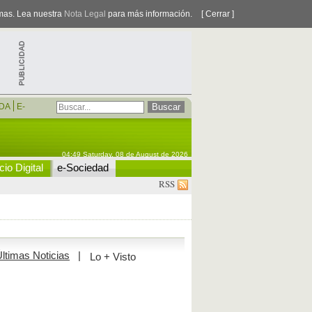
smas. Lea nuestra
Nota Legal
para más información.
[ Cerrar ]
DA
E-
04:49 Saturday, 08 de August de 2026
io Digital
e-Sociedad
RSS
ltimas Noticias
|
Lo + Visto