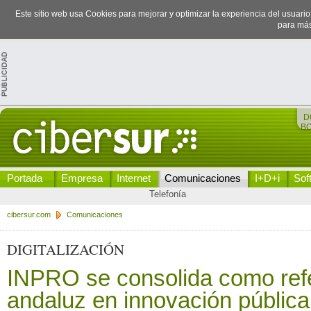
Este sitio web usa Cookies para mejorar y optimizar la experiencia del usuari
para más
D
B
Portada
Empresa
Internet
Comunicaciones
I+D+i
Sof
Telefonía
cibersur.com
Comunicaciones
DIGITALIZACIÓN
INPRO se consolida como ref
andaluz en innovación pública