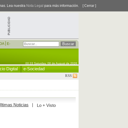
smas. Lea nuestra
Nota Legal
para más información.
[ Cerrar ]
DA
E-
00:33 Saturday, 08 de August de 2026
io Digital
e-Sociedad
RSS
ltimas Noticias
|
Lo + Visto