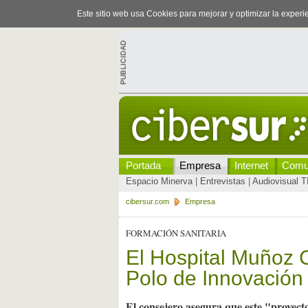
Este sitio web usa Cookies para mejorar y optimizar la exper
Portada
Empresa
Internet
Comu
Espacio Minerva
|
Entrevistas
|
Audiovisual T
cibersur.com
Empresa
FORMACIÓN SANITARIA
El Hospital Muñoz 
Polo de Innovación
El consejero asegura que este "proyecto