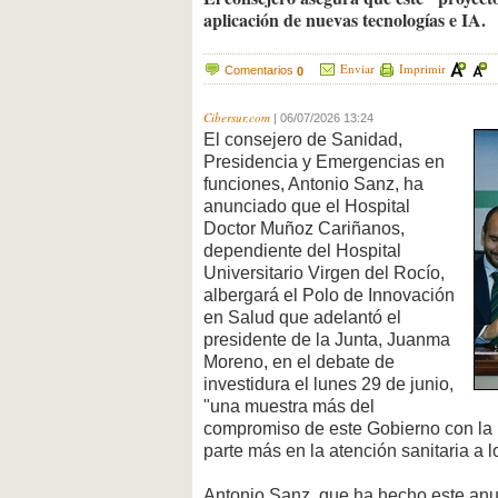
aplicación de nuevas tecnologías e IA.
Enviar
Imprimir
Comentarios
0
Cibersur.com
|
06/07/2026 13:24
El consejero de Sanidad,
Presidencia y Emergencias en
funciones, Antonio Sanz, ha
anunciado que el Hospital
Doctor Muñoz Cariñanos,
dependiente del Hospital
Universitario Virgen del Rocío,
albergará el Polo de Innovación
en Salud que adelantó el
presidente de la Junta, Juanma
Moreno, en el debate de
investidura el lunes 29 de junio,
"una muestra más del
compromiso de este Gobierno con la i
parte más en la atención sanitaria a 
Antonio Sanz, que ha hecho este anun