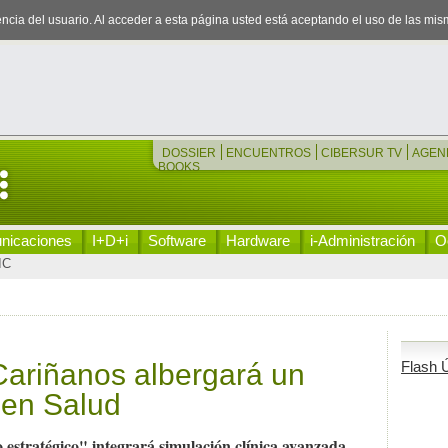
iencia del usuario. Al acceder a esta página usted está aceptando el uso de las mi
DOSSIER
ENCUENTROS
CIBERSUR TV
AGEN
BOOKS
nicaciones
I+D+i
Software
Hardware
i-Administración
Oc
IC
Cariñanos albergará un
Flash Ú
 en Salud
 estratégico" integrará simulación clínica avanzada,