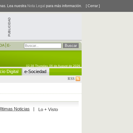
smas. Lea nuestra
Nota Legal
para más información.
[ Cerrar ]
DA
E-
02:38 Thursday, 06 de August de 2026
io Digital
e-Sociedad
RSS
ltimas Noticias
|
Lo + Visto