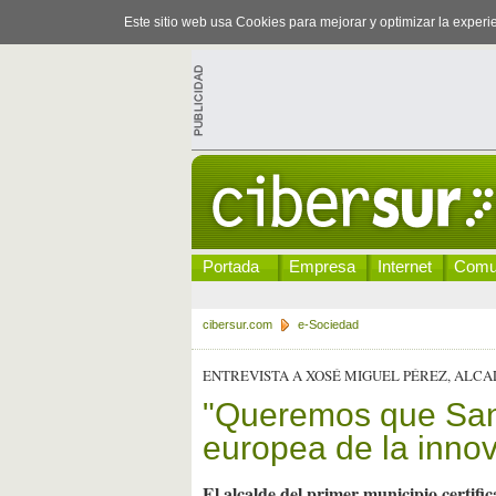
Este sitio web usa Cookies para mejorar y optimizar la exper
Portada
Empresa
Internet
Comu
cibersur.com
e-Sociedad
ENTREVISTA A XOSÉ MIGUEL PÉREZ, ALCA
"Queremos que San 
europea de la innov
El alcalde del primer municipio certif