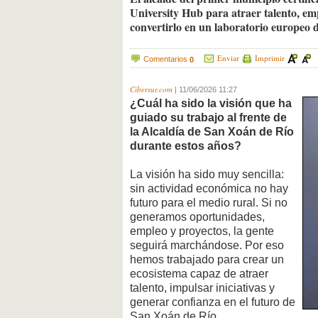
University Hub para atraer talento, em
convertirlo en un laboratorio europeo de
Enviar
Imprimir
Comentarios
0
Cibersur.com
|
11/06/2026 11:27
¿Cuál ha sido la visión que ha
guiado su trabajo al frente de
la Alcaldía de San Xoán de Río
durante estos años?
La visión ha sido muy sencilla:
sin actividad económica no hay
futuro para el medio rural. Si no
generamos oportunidades,
empleo y proyectos, la gente
seguirá marchándose. Por eso
hemos trabajado para crear un
ecosistema capaz de atraer
talento, impulsar iniciativas y
generar confianza en el futuro de
San Xoán de Río.