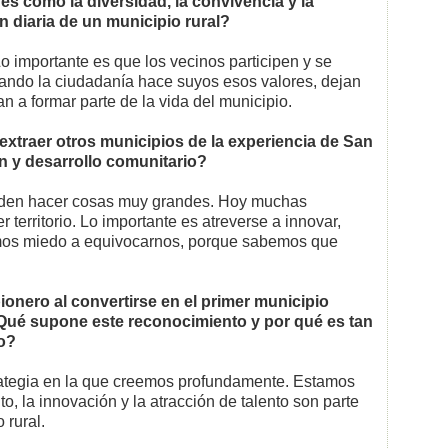
s como la diversidad, la convivencia y la
n diaria de un municipio rural?
o importante es que los vecinos participen y se
uando la ciudadanía hace suyos esos valores, dejan
an a formar parte de la vida del municipio.
traer otros municipios de la experiencia de San
n y desarrollo comunitario?
den hacer cosas muy grandes. Hoy muchas
r territorio. Lo importante es atreverse a innovar,
emos miedo a equivocarnos, porque sabemos que
onero al convertirse en el primer municipio
¿Qué supone este reconocimiento y por qué es tan
io?
ategia en la que creemos profundamente. Estamos
, la innovación y la atracción de talento son parte
 rural.