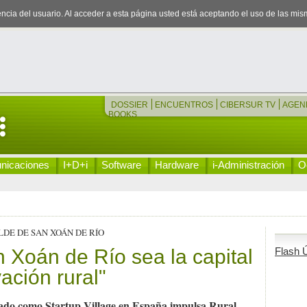
iencia del usuario. Al acceder a esta página usted está aceptando el uso de las mi
DOSSIER
ENCUENTROS
CIBERSUR TV
AGEN
BOOKS
nicaciones
I+D+i
Software
Hardware
i-Administración
Oc
LDE DE SAN XOÁN DE RÍO
Xoán de Río sea la capital
Flash Ú
ación rural"
icado como Startup Village en España impulsa Rural