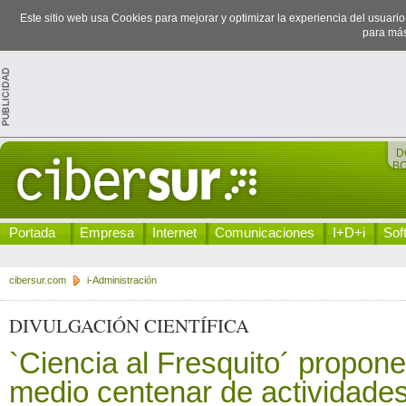
Este sitio web usa Cookies para mejorar y optimizar la experiencia del usuari
para más
D
B
Portada
Empresa
Internet
Comunicaciones
I+D+i
Sof
cibersur.com
i-Administración
DIVULGACIÓN CIENTÍFICA
`Ciencia al Fresquito´ propon
medio centenar de actividades