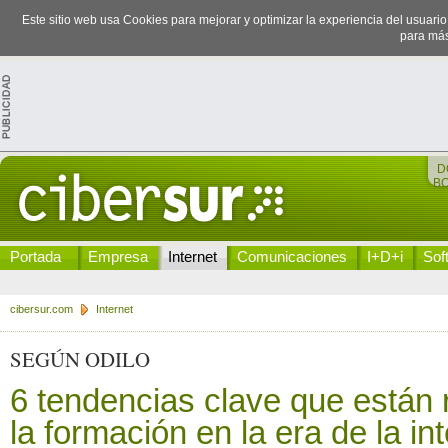
Este sitio web usa Cookies para mejorar y optimizar la experiencia del usuari
para más
D
B
Portada
Empresa
Internet
Comunicaciones
I+D+i
Sof
cibersur.com
Internet
SEGÚN ODILO
6 tendencias clave que están 
la formación en la era de la in