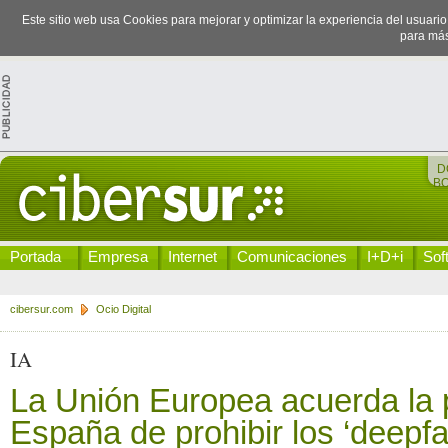
Este sitio web usa Cookies para mejorar y optimizar la experiencia del usuari
para más
D
B
Portada
Empresa
Internet
Comunicaciones
I+D+i
Sof
cibersur.com
Ocio Digital
IA
La Unión Europea acuerda la 
España de prohibir los ‘deepf