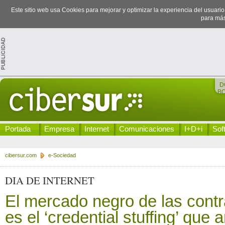
Este sitio web usa Cookies para mejorar y optimizar la experiencia del usuari
para más
D
B
Portada
Empresa
Internet
Comunicaciones
I+D+i
Sof
cibersur.com
e-Sociedad
DIA DE INTERNET
El mercado negro de las contr
es el ‘credential stuffing’ que