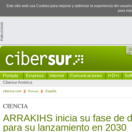
Este sitio web usa Cookies para mejorar y optimizar la experiencia del usuari
para más
D
B
Portada
Empresa
Internet
Comunicaciones
I+D+i
Sof
Cibersur América
Portada
cibersur.com
España
CIENCIA
ARRAKIHS inicia su fase de d
para su lanzamiento en 2030